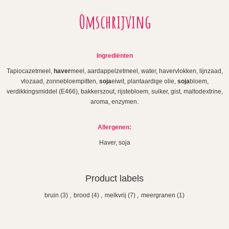
Omschrijving
Ingrediënten
Tapiocazetmeel,
haver
meel, aardappelzetmeel, water, havervlokken, lijnzaad,
vlozaad, zonnebloempitten,
soja
eiwit, plantaardige olie,
soja
bloem,
verdikkingsmiddel (E466), bakkerszout, rijstebloem, suiker, gist, maltodextrine,
aroma, enzymen.
Allergenen:
Haver, soja
Product labels
bruin
(3)
,
brood
(4)
,
melkvrij
(7)
,
meergranen
(1)