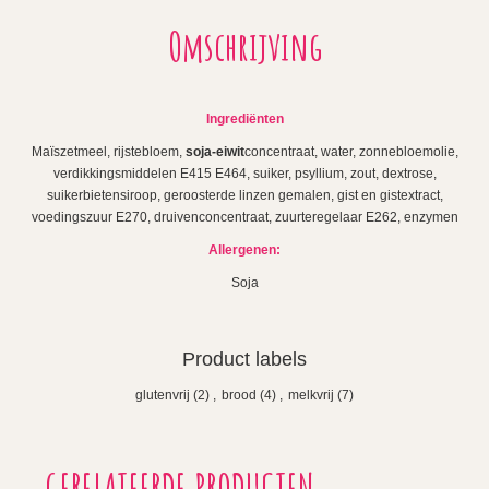
Omschrijving
Ingrediënten
Maïszetmeel, rijstebloem,
soja-eiwit
concentraat, water, zonnebloemolie,
verdikkingsmiddelen E415 E464, suiker, psyllium, zout, dextrose,
suikerbietensiroop, geroosterde linzen gemalen, gist en gistextract,
voedingszuur E270, druivenconcentraat, zuurteregelaar E262, enzymen
Allergenen:
Soja
Product labels
glutenvrij
(2)
,
brood
(4)
,
melkvrij
(7)
GERELATEERDE PRODUCTEN