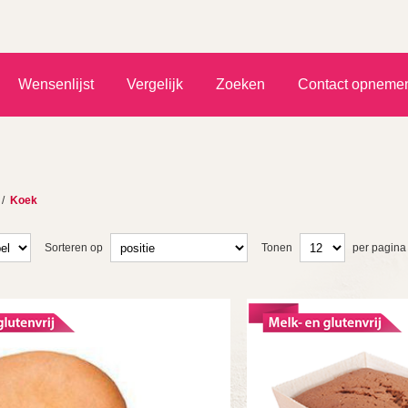
)
Wensenlijst
Vergelijk
Zoeken
Contact opneme
/
Koek
Sorteren op
Tonen
per pagina