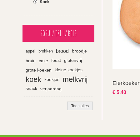
Koek
POPULAIRE LABELS
brood
appel
brokken
broodje
bruin
cake
feest
glutenvrij
grote koeken
kleine koekjes
koek
melkvrij
koekjes
Eierkoeken 
snack
verjaardag
€ 5,40
Toon alles