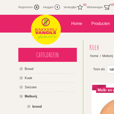
(0)
(0
Registreren
Inloggen
Verlanglijst
Winkelwagen
Home
Producten
Koek
CATEGORIEEN
Home
/
Melkvrij
Brood
Toon als
Koek
Seizoen
Melkvrij
brood