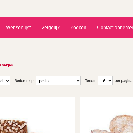
)
Wensenlijst
Vergelijk
Zoeken
Contact opneme
Koekjes
Sorteren op
Tonen
per pagina