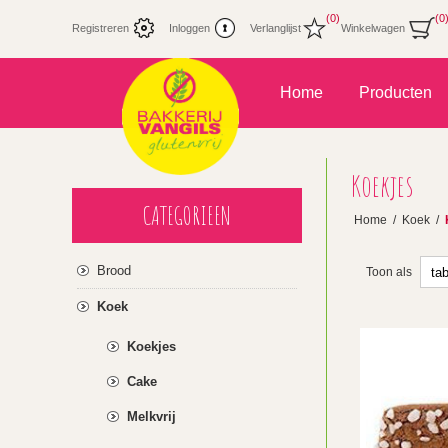
(0)
(0
Registreren
Inloggen
Verlanglijst
Winkelwagen
Home
Producten
Koekjes
CATEGORIEEN
Home
/
Koek
/
Brood
Toon als
Koek
Koekjes
Cake
Melkvrij