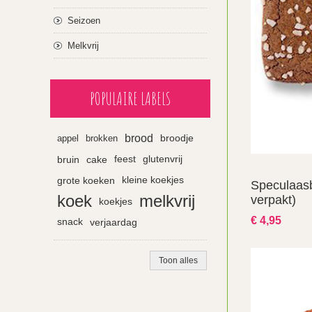
Seizoen
Melkvrij
POPULAIRE LABELS
brood
appel
brokken
broodje
bruin
cake
feest
glutenvrij
grote koeken
kleine koekjes
Speculaasb
koek
melkvrij
verpakt)
koekjes
€ 4,95
snack
verjaardag
Toon alles