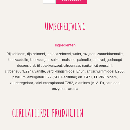
Omschrijving
Ingrediënten
Rijstebloem, rijstzetmeel, tapiocazetmeel, water, rozijnen, zonnebloemolie,
koolzaadolie, koolzuurgas, suiker, maisolie, palmolie, palmvet, gedroogd
desem, gist, EI , bakkerszout, citroenrasp (suiker, citroenschil,
citroenzuur,E224), vanille, verdikkingsmiddel E464, antischuimmiddel E900,
psyllium, emulgatorE322 (SOJAlecithine) en E471, LUPINEbloem,
zuurteregelaar, calciumpropionaat E282, vitamines (vit A, D), caroteen,
enzymen, aroma
GERELATEERDE PRODUCTEN