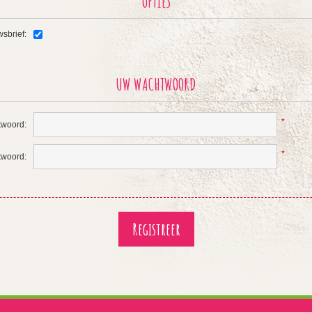
OPTIES
sbrief:
UW WACHTWOORD
*
woord:
*
twoord: