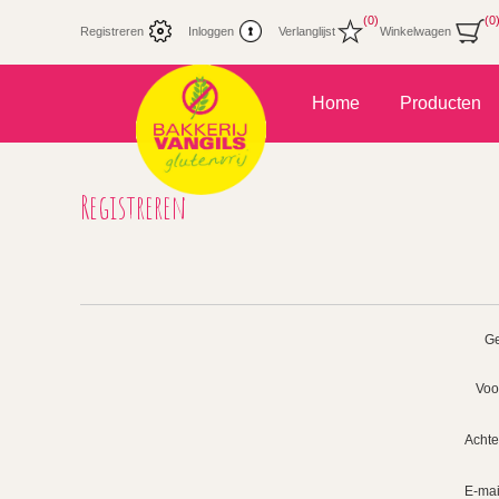
(0)
(0
Registreren
Inloggen
Verlanglijst
Winkelwagen
Home
Producten
Registreren
Ge
Voo
Acht
E-mai