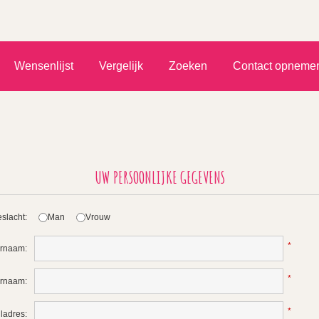
)
Wensenlijst
Vergelijk
Zoeken
Contact opneme
UW PERSOONLIJKE GEGEVENS
slacht:
Man
Vrouw
*
rnaam:
*
ernaam:
*
ladres: