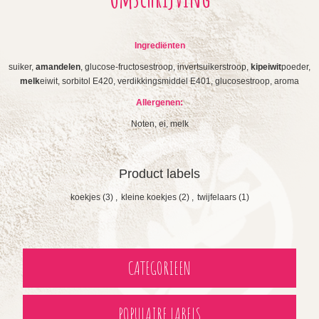
Ingrediënten
suiker,
amandelen
, glucose-fructosestroop, invertsuikerstroop,
kipeiwit
poeder,
melk
eiwit, sorbitol E420, verdikkingsmiddel E401, glucosestroop, aroma
Allergenen:
Noten, ei, melk
Product labels
koekjes
(3)
,
kleine koekjes
(2)
,
twijfelaars
(1)
CATEGORIEEN
POPULAIRE LABELS